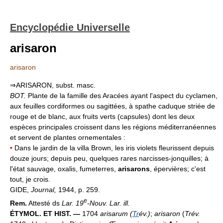
Encyclopédie Universelle
arisaron
arisaron
⇒ARISARON, subst. masc.
BOT.
Plante de la famille des Aracées ayant l'aspect du cyclamen,
aux feuilles cordiformes ou sagittées, à spathe caduque striée de
rouge et de blanc, aux fruits verts (capsules) dont les deux
espèces principales croissent dans les régions méditerranéennes
et servent de plantes ornementales :
•
Dans le jardin de la villa Brown, les iris violets fleurissent depuis
douze jours; depuis peu, quelques rares narcisses-jonquilles; à
l'état sauvage, oxalis, fumeterres,
arisarons
, épervières; c'est
tout, je crois.
GIDE,
Journal,
1944, p. 259.
e
Rem.
Attesté ds
Lar. 19
-Nouv. Lar. ill.
ÉTYMOL. ET HIST. —
1704
arisarum (
Tr
év.)
;
arisaron
(
Trév.