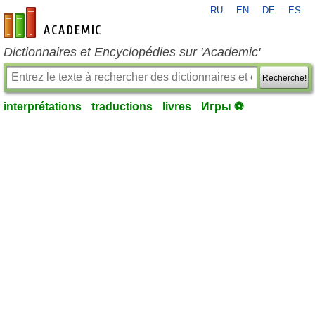
RU
EN
DE
ES
fr-academic.com
Dictionnaires et Encyclopédies sur 'Academic'
Recherche!
interprétations
traductions
livres
Игры ⚽