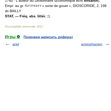
1740 : L'auteur du Dictionnaire Œconomique écrit
Arisaron
).
Empr. au gr.
« sorte de gouet », DIOSCORIDE, 2, 198
ds BAILLY.
STAT. — Fréq. abs. littér. :
1.
Encyclopédie Universelle
.
2012
.
Игры ⚽
Поможем написать реферат
ariel
aristophanien