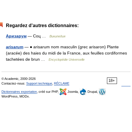
Regardez d'autres dictionnaires:
Аризарум
— Соц …
Википедия
arisarum
— ● arisarum nom masculin (grec arisaron) Plante
(aracée) des haies du midi de la France, aux feuilles cordiformes
tachetées de brun …
Encyclopédie Universelle
© Academic, 2000-2026
18+
Contactez-nous:
Support technique
,
RÉCLAME
Dictionnaires exportation
, créé sur PHP,
Joomla,
Drupal,
WordPress, MODx.